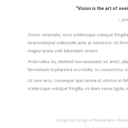
“Vision is the art of see
– Jo
Donec venenatis, eros scelerisque volutpat fringilla
loremvolutpat sollicitudin ante ac hendrerit. Ut fe
magna lacinia velit bibendum ornare.
Proin tellus mi, eleifend non venenatis sit amet, u
fermentum in pharetra orci mollis. In consectetur v
Ut sem arcu, consequat quis lacinia id, ultrices in 
scelerisque volutpat fringilla, mi diam varius ligula
Categories:
Design & Photography
,
Marke