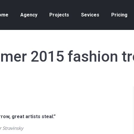
ome
Agency
Projects
Sevices
Pricing
er 2015 fashion t
row, great artists steal.”
r Stravinsky