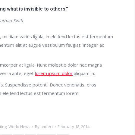
ing what is invisible to others.”
nathan Swift
, mi diam varius ligula, in eleifend lectus est fermentum
rmentum elit at augue vestibulum feugiat. Integer ac
llamcorper at ligula. Nunc molestie dolor nec magna
iverra ante, eget
lorem ipsum dolor
aliquam in.
felis. Suspendisse potenti. Donec venenatis, eros
, in eleifend lectus est fermentum lorem.
ting
,
World News
By
amfect
February 18, 2014