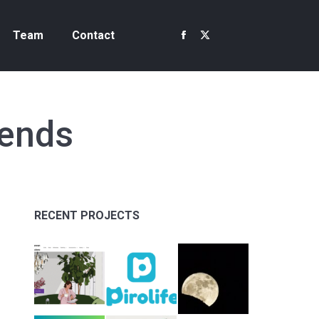
Team
Contact
Facebook
X
page
page
opens
opens
in
in
new
new
rends
window
window
RECENT PROJECTS